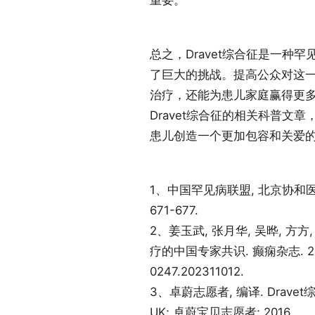
重要。
总之，Dravet综合征是一种
了巨大的挑战。提高公众对这
治疗，还能为患儿家庭赢得更
Dravet综合征的相关科普文章
患儿创造一个更加包容和关爱
1、中国罕见病联盟, 北京协和医院
671-677.
2、姜玉武, 张月华, 吴晔, 方方,
疗的中国专家共识. 癫痫杂志. 2024;10
0247.202311012.
3、卓蔚志愿者, 编译. Dravet
UK; 卓蔚宝贝志愿者; 2016.