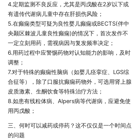
4.定期监测不良反应，尤其是丙戊酸在2岁以下或
有遗传代谢病儿童中存在肝损伤风险；
5.在癫痫类型可疑为良性婴儿癫痫或BECTS(伴中
央颞区棘波儿童良性癫痫)的情况下，首次发作不
一定立刻用药，需视病因与复发频率决定；
6.用药过程中应警惕药物对认知能力的影响，及时
调整；
7.对于特殊的癫痫性脑病（如婴儿痉挛症、LGS综
合征等），除了口服抗癫痫药物外，可选用肾上腺
皮质激素、生酮饮食等特殊治疗方法；
8.如患有线粒体病、Alpers病等代谢病，应避免使
用丙戊酸；
三、何时可以减药或停药？这不仅仅是一个时间点
的问题